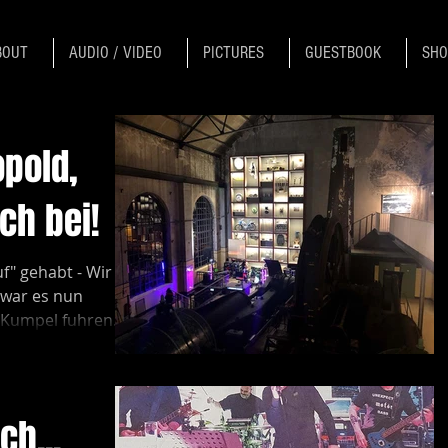
BOUT
AUDIO / VIDEO
PICTURES
GUESTBOOK
SHO
opold,
ch bei!
f" gehabt - Wir
 war es nun
O-Kumpel fuhren
ch...