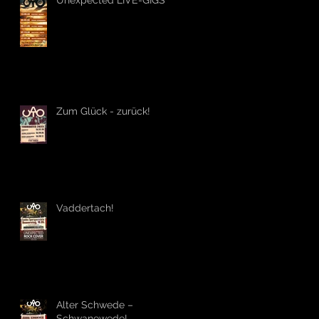
Unexpected LIVE-GIGS
Zum Glück - zurück!
Vaddertach!
Alter Schwede –
Schwanewede!