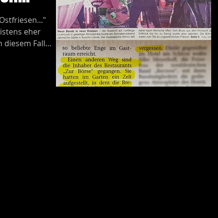
tfriesen..."
istens eher
n diesem Fall