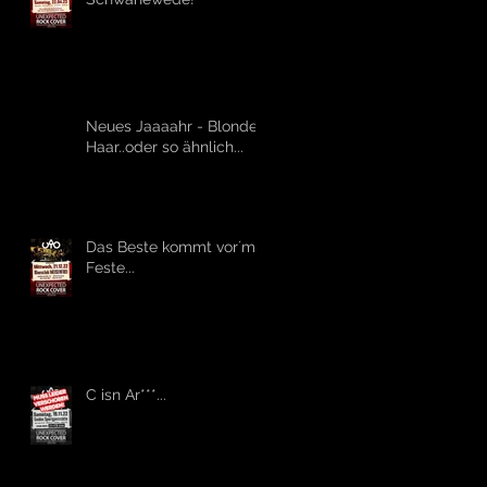
Neues Jaaaahr - Blondes
Haar..oder so ähnlich...
Das Beste kommt vor´m
Feste...
C isn Ar***...