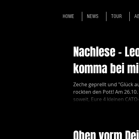
HOME
NEWS
TOUR
A
Nachlese - Le
komma bei mi
Zeche geprellt und "Glück au
rockten den Pott! Am 26.10.
soweit, Eure 4 kleinen CAT
Richtung...
Oben vorm Dei