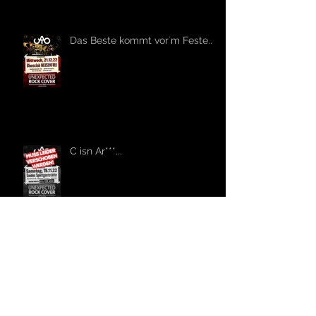
Das Beste kommt vor´m Feste...
C isn Ar***...
Archiv
Schlagwörter