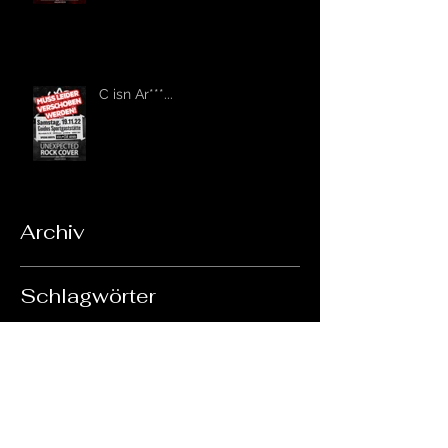
C isn Ar***...
Archiv
Schlagwörter
Noch keine Tags.
Folgen Sie uns!